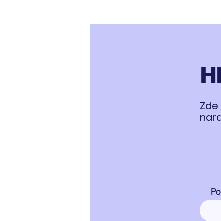
H
Zde 
nara
Po