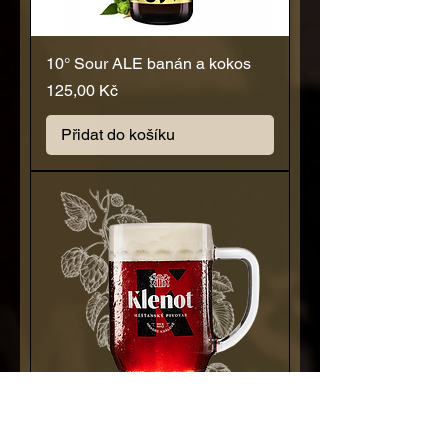
10° Sour ALE banán a kokos
Cena
125,00 Kč
Přidat do košíku